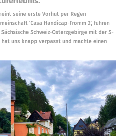
turerlebnis
.
heint seine erste Vorhut per Regen
meinschaft ‘Casa Handicap-Fromm 2’, fuhren
 Sächsische Schweiz-Osterzgebirge mit der S-
n hat uns knapp verpasst und machte einen