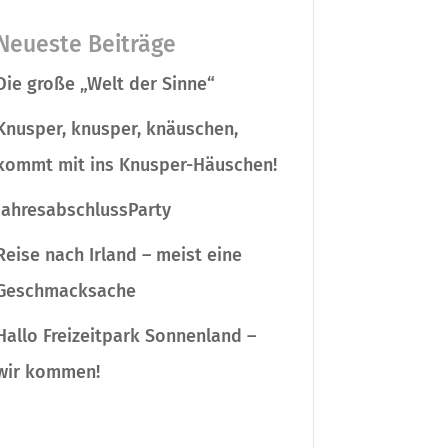
Neueste Beiträge
Die große „Welt der Sinne“
Knusper, knusper, knäuschen,
kommt mit ins Knusper-Häuschen!
JahresabschlussParty
Reise nach Irland – meist eine
Geschmacksache
Hallo Freizeitpark Sonnenland –
wir kommen!